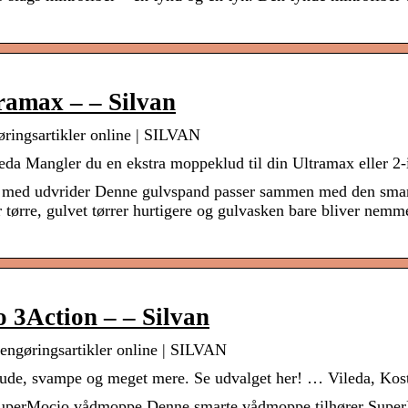
ramax – – Silvan
ringsartikler online | SILVAN
da Mangler du en ekstra moppeklud til din Ultramax eller 2-
 med udvrider Denne gulvspand passer sammen med den sma
r tørre, gulvet tørrer hurtigere og gulvasken bare bliver nem
 3Action – – Silvan
ngøringsartikler online | SILVAN
 klude, svampe og meget mere. Se udvalget her! … Vileda, Ko
SuperMocio vådmoppe Denne smarte vådmoppe tilhører SuperMo