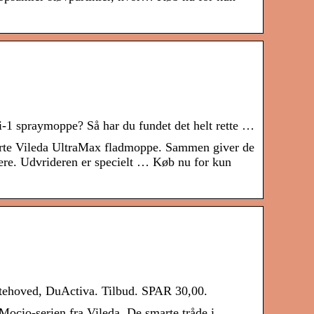
i-1 spraymoppe? Så har du fundet det helt rette …
rte Vileda UltraMax fladmoppe. Sammen giver de
mere. Udvrideren er specielt … Køb nu for kun
stehoved, DuActiva. Tilbud. SPAR 30,00.
cio-serien fra Vileda. De smarte tråde i