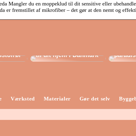
a Mangler du en moppeklud til dit sensitive eller ubehandled
a er fremstillet af mikrofiber – det gør at den nemt og effek
Sådan vælger du det
Havemø
perfekte laminatgulv
perfek
sstofrør
til dit hjem i Danmark
paradis
e
Værksted
Materialer
Gør det selv
Bygge