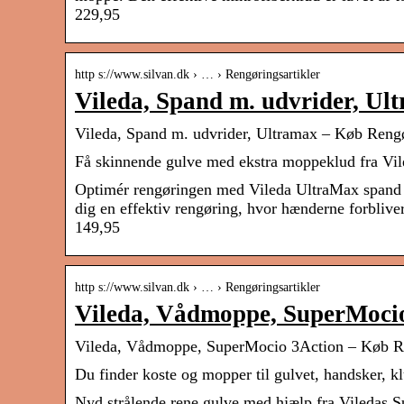
229,95
http s://www.silvan.dk › … › Rengøringsartikler
Vileda, Spand m. udvrider, Ult
Vileda, Spand m. udvrider, Ultramax – Køb Rengø
Få skinnende gulve med ekstra moppeklud fra Vile
Optimér rengøringen med Vileda UltraMax spand
dig en effektiv rengøring, hvor hænderne forblive
149,95
http s://www.silvan.dk › … › Rengøringsartikler
Vileda, Vådmoppe, SuperMocio
Vileda, Vådmoppe, SuperMocio 3Action – Køb Re
Du finder koste og mopper til gulvet, handsker,
Nyd strålende rene gulve med hjælp fra Viledas 