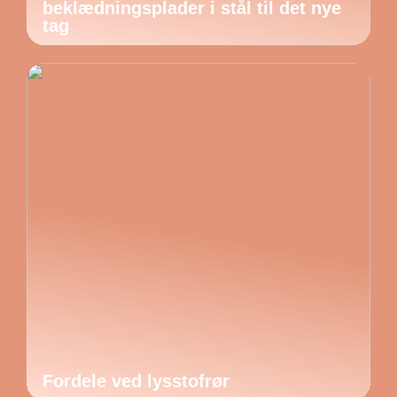
beklædningsplader i stål til det nye
tag
Fordele ved lysstofrør