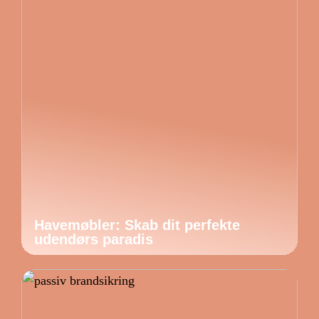
Havemøbler: Skab dit perfekte
udendørs paradis