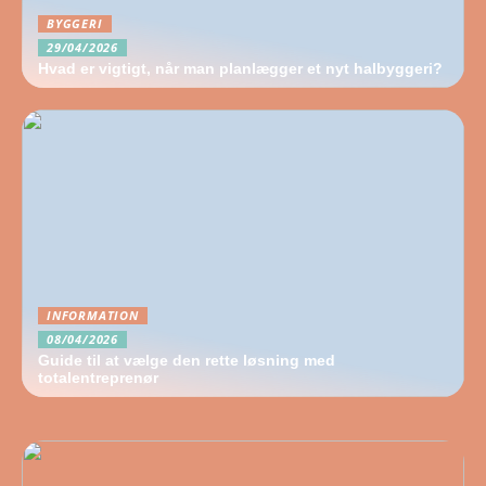
BYGGERI
29/04/2026
Hvad er vigtigt, når man planlægger et nyt halbyggeri?
INFORMATION
08/04/2026
Guide til at vælge den rette løsning med
totalentreprenør