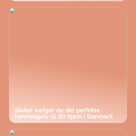
Sådan vælger du det perfekte
laminatgulv til dit hjem i Danmark