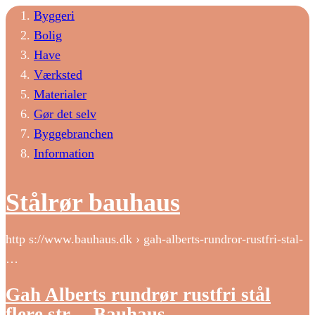
Byggeri
Bolig
Have
Værksted
Materialer
Gør det selv
Byggebranchen
Information
Stålrør bauhaus
http s://www.bauhaus.dk › gah-alberts-rundror-rustfri-stal-
…
Gah Alberts rundrør rustfri stål
flere str. – Bauhaus