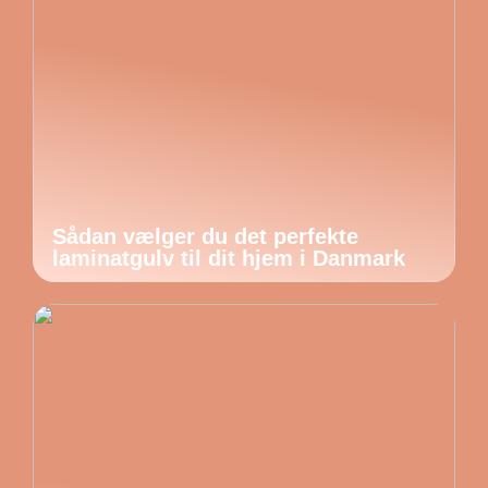
Sådan vælger du det perfekte
laminatgulv til dit hjem i Danmark