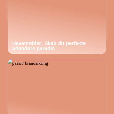
Havemøbler: Skab dit perfekte
udendørs paradis