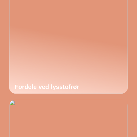
Fordele ved lysstofrør