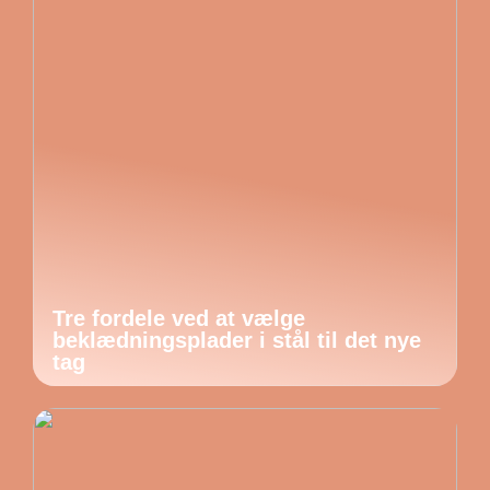
Tre fordele ved at vælge
beklædningsplader i stål til det nye
tag