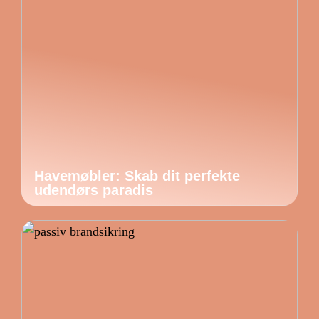
Havemøbler: Skab dit perfekte
udendørs paradis