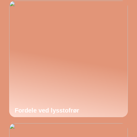
Fordele ved lysstofrør