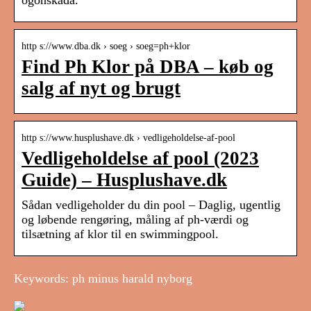
ögonskada.
http s://www.dba.dk › soeg › soeg=ph+klor
Find Ph Klor på DBA – køb og
salg af nyt og brugt
http s://www.husplushave.dk › vedligeholdelse-af-pool
Vedligeholdelse af pool (2023
Guide) – Husplushave.dk
Sådan vedligeholder du din pool – Daglig, ugentlig
og løbende rengøring, måling af ph-værdi og
tilsætning af klor til en swimmingpool.
Keywords: ph minus harald nyborg