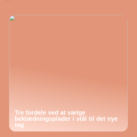
Tre fordele ved at vælge
beklædningsplader i stål til det nye
tag