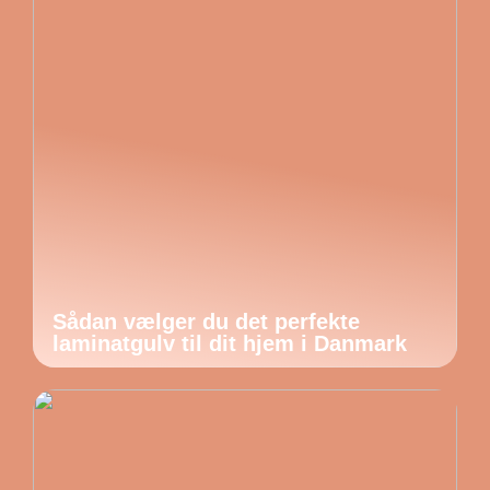
Sådan vælger du det perfekte
laminatgulv til dit hjem i Danmark