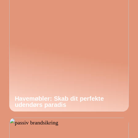
Havemøbler: Skab dit perfekte
udendørs paradis