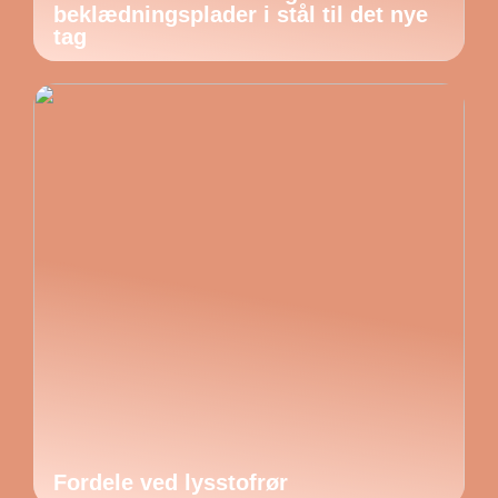
beklædningsplader i stål til det nye
tag
Fordele ved lysstofrør