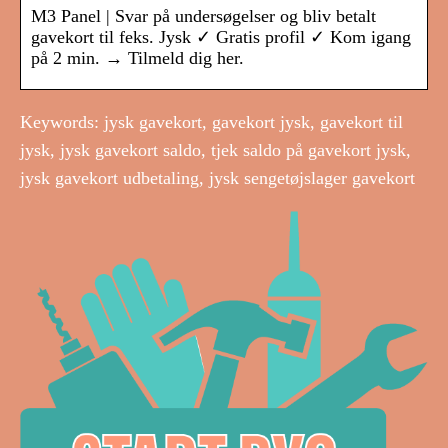
M3 Panel | Svar på undersøgelser og bliv betalt
gavekort til feks. Jysk ✓ Gratis profil ✓ Kom igang
på 2 min. → Tilmeld dig her.
Keywords: jysk gavekort, gavekort jysk, gavekort til
jysk, jysk gavekort saldo, tjek saldo på gavekort jysk,
jysk gavekort udbetaling, jysk sengetøjslager gavekort