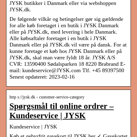
JYSK butikker i Danmark eller via webshoppen
JYSK.dk.
De følgende vilkår og betingelser gør sig gældende
for alle køb foretaget i en butik i JYSK Danmark
eller på JYSK.dk, med levering i hele Danmark.
Alle købsaftaler foretaget i en butik i JYSK
Danmark eller på JYSK.dk vil være på dansk. For at
kunne foretage et køb hos JYSK Danmark eller på
JYSK.dk, skal man være fyldt 18 år. JYSK A/S
CVR: 13590400 Sødalsparken 18 8220 Brabrand E-
mail: kundeservice@JYSK.com Tlf. +45 89397500
Senest opdateret: 2023-02-16
http s://jysk.dk › customer-service-category
Spørgsmål til online ordrer –
Kundeservice | JYSK
Kundeservice | JYSK
Køb et gebyrfrit gavekort til JYSK her ✓ Gavekortet