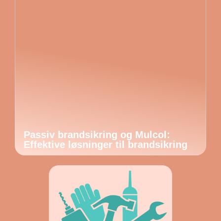
Passiv brandsikring og Mulcol:
Effektive løsninger til brandsikring