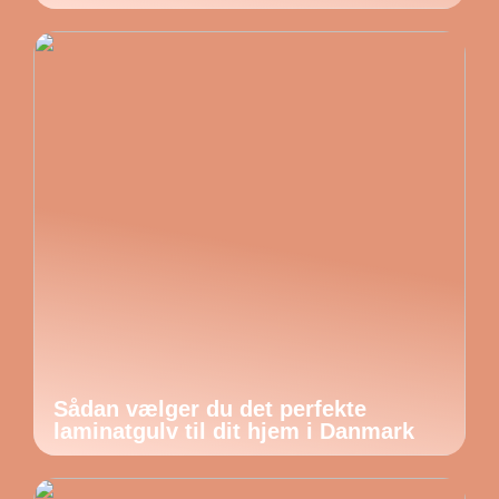
Sådan vælger du det perfekte
laminatgulv til dit hjem i Danmark