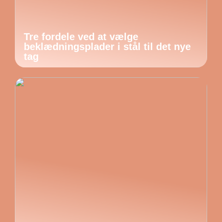
Tre fordele ved at vælge
beklædningsplader i stål til det nye
tag