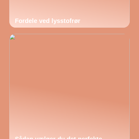
Fordele ved lysstofrør