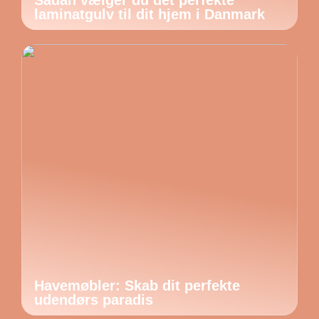
Sådan vælger du det perfekte
laminatgulv til dit hjem i Danmark
Havemøbler: Skab dit perfekte
udendørs paradis