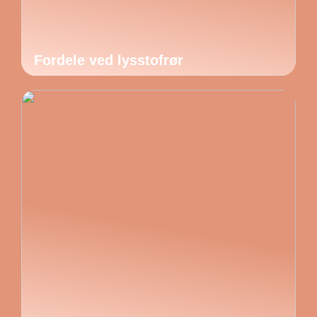
Fordele ved lysstofrør