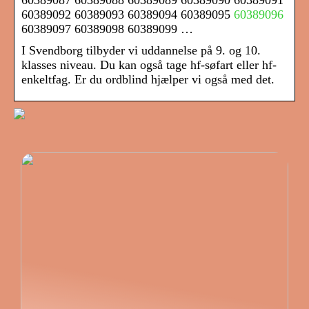
60389087 60389088 60389089 60389090 60389091
60389092 60389093 60389094 60389095
60389096
60389097 60389098 60389099 …
I Svendborg tilbyder vi uddannelse på 9. og 10.
klasses niveau. Du kan også tage hf-søfart eller hf-
enkeltfag. Er du ordblind hjælper vi også med det.