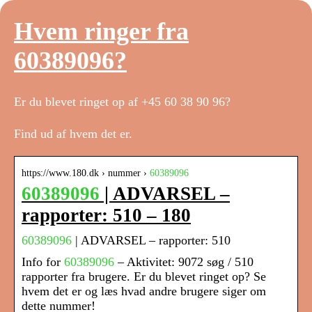
Hvem ringer fra
60389096?
Er du blevet ringet op af +45 60 38 90 96?
Find ud af hvem det er.
https://www.180.dk › nummer ›
60389096
60389096
| ADVARSEL –
rapporter: 510 – 180
60389096
| ADVARSEL – rapporter: 510
Info for
60389096
– Aktivitet: 9072 søg / 510
rapporter fra brugere. Er du blevet ringet op? Se
hvem det er og læs hvad andre brugere siger om
dette nummer!