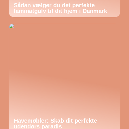
Sådan vælger du det perfekte
laminatgulv til dit hjem i Danmark
Havemøbler: Skab dit perfekte
udendørs paradis