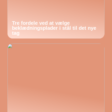
Tre fordele ved at vælge
beklædningsplader i stål til det nye
tag